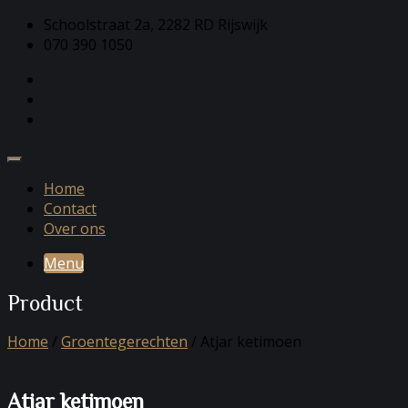
Schoolstraat 2a, 2282 RD Rijswijk
070 390 1050
Home
Contact
Over ons
Menu
Product
Home
/
Groentegerechten
/ Atjar ketimoen
Atjar ketimoen