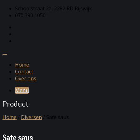
Schoolstraat 2a, 2282 RD Rijswijk
070 390 1050
Home
Contact
Over ons
Menu
Product
Home
/
Diversen
/ Sate saus
Sate saus