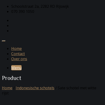
Schoolstraat 2a, 2282 RD Rijswijk
070 390 1050
Home
Contact
Over ons
Menu
Product
Home
/
Indonesische schotels
/ Sate schotel met witte
rijst