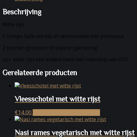
aantal
Beschrijving
Witte rijst
5 stokjes Sate van kip of varkensvlees met pindasaus
2 soorten groenten of soya en garnering
i.p.v. witte rijst een andere basis een meerprijs van 0.50
Gerelateerde producten
Vleesschotel met witte rijst
€
14.00
Toevoegen aan winkelwagen
Nasi rames vegetarisch met witte rijst